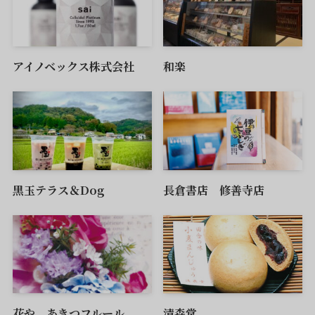
アイノベックス株式会社
和楽
黒玉テラス＆Dog
長倉書店 修善寺店
花や あきつフルール
清森堂