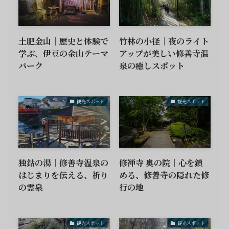
土肥金山｜歴史と体験で
竹林の小径｜夜のライト
学ぶ、伊豆の金山テーマ
アップが美しい修善寺温
パーク
泉の癒しスポット
観光スポット
観光スポット
独鈷の湯｜修善寺温泉の
修禅寺 奥の院｜心を鎮
はじまりを伝える、祈り
める、修善寺の隠れた修
の霊泉
行の地
観光スポット
観光スポット