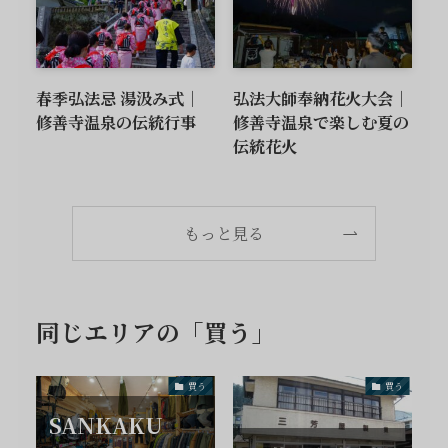
春季弘法忌 湯汲み式｜
弘法大師奉納花火大会｜
修善寺温泉の伝統行事
修善寺温泉で楽しむ夏の
伝統花火
もっと見る
同じエリアの「買う」
買う
買う
SANKAKU