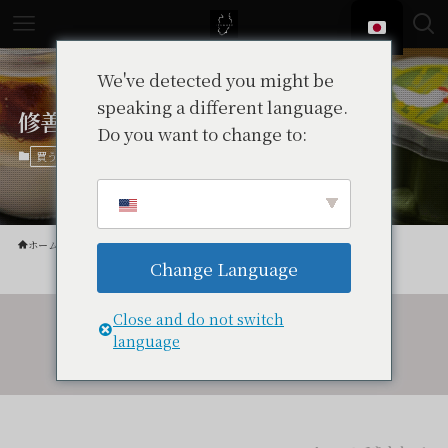
We've detected you might be
speaking a different language.
修善寺プリン工房
Do you want to change to:
中伊豆
買う
ホーム
買う
Change Language
Close and do not switch
language
令和7年度伴走型小規模事業者支援推進事業