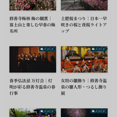
修善寺梅林 梅の観賞｜
土肥桜まつり｜日本一早
富士山と楽しむ早春の梅
咲きの桜と夜桜ライトア
名所
ップ
イベント
イベント
春季弘法忌 万灯会｜灯
女将の雛飾り｜修善寺温
明が彩る修善寺温泉の春
泉の雛人形・つるし飾り
行事
展
イベント
イベント