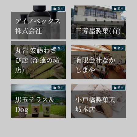
買う
買う
アイノベックス
株式会社
三芳屋製菓(有)
丸岩 安藤わさ
買う
買う
び店 (浄蓮の滝
有限会社なか
店)
じまや
買う
買う
黒玉テラス＆
小戸橋製菓天
Dog
城本店