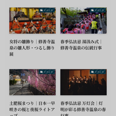
イベント
イベント
女将の雛飾り｜修善寺温
春季弘法忌 湯汲み式｜
泉の雛人形・つるし飾り
修善寺温泉の伝統行事
展
イベント
イベント
土肥桜まつり｜日本一早
春季弘法忌 万灯会｜灯
咲きの桜と夜桜ライトア
明が彩る修善寺温泉の春
ップ
行事