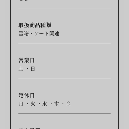
取扱商品種類
書籍・アート関連
営業日
土
日
定休日
月
火
水
木
金