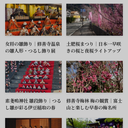
女将の雛飾り｜修善寺温泉
土肥桜まつり｜日本一早咲
の雛人形・つるし飾り展
きの桜と夜桜ライトアップ
素戔嗚神社 雛段飾り｜つる
修善寺梅林 梅の観賞｜富士
し雛が彩る伊豆稲取の春
山と楽しむ早春の梅名所