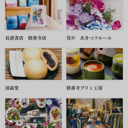
長倉書店 修善寺店
花や あきつフルール
清森堂
修善寺プリン工房