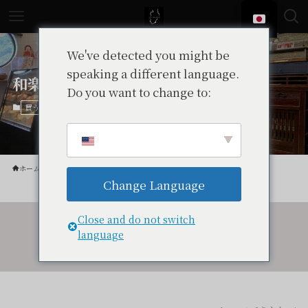
We've detected you might be
speaking a different language.
和楽
Do you want to change to:
中伊豆
買う
ホーム
買う
Change Language
Close and do not switch
language
令和7年度伴走型小規模事業者支援推進事業