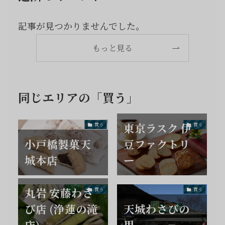
記事が見つかりませんでした。
もっと見る
同じエリアの「買う」
東京ラスク 伊
買う
買う
小戸橋製菓天
豆ファクトリ
城本店
ー
丸岩 安藤わさ
買う
買う
び店 (浄蓮の滝
天城わさびの
店)
里