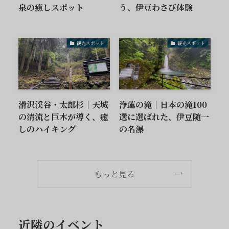
泉の癒しスポット
う、伊豆わさび体験
観光スポット
観光スポット
滑沢渓谷・太郎杉｜天城
浄蓮の滝｜日本の滝100
の清流と巨木が導く、癒
選に選ばれた、伊豆随一
しのハイキング
の名瀑
もっと見る
近隣のイベント