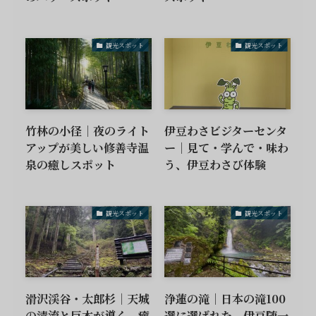
観光スポット
観光スポット
竹林の小径｜夜のライト
伊豆わさビジターセンタ
アップが美しい修善寺温
ー｜見て・学んで・味わ
泉の癒しスポット
う、伊豆わさび体験
観光スポット
観光スポット
滑沢渓谷・太郎杉｜天城
浄蓮の滝｜日本の滝100
の清流と巨木が導く、癒
選に選ばれた、伊豆随一