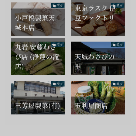
東京ラスク 伊
買う
買う
小戸橋製菓天
豆ファクトリ
城本店
ー
丸岩 安藤わさ
買う
買う
び店 (浄蓮の滝
天城わさびの
店)
里
買う
買う
三芳屋製菓(有)
玉利屋商店