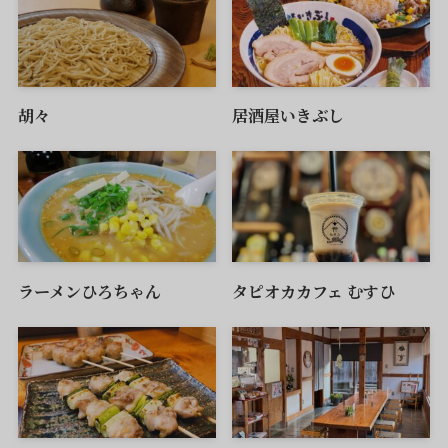
胡々
居酒屋いきぶし
ラーメンひろちゃん
タピオカカフェ むすひ