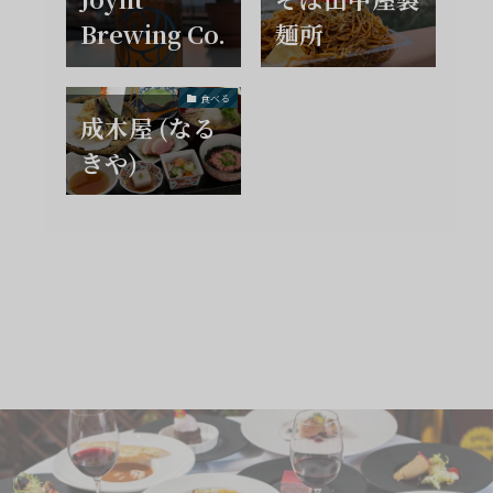
Brewing Co.
麺所
食べる
成木屋 (なる
きや)