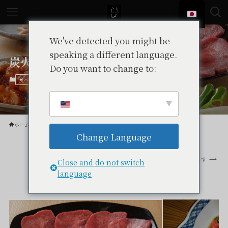
We've detected you might be
speaking a different language.
炭火焼肉七福
Do you want to change to:
伊東グルメ
東伊豆
東伊豆グルメ
食べる
ホーム
食べる
Change Language
スクロールできます
Close and do not switch
language