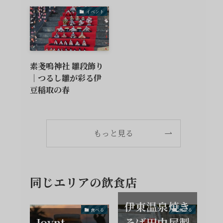
イベント
素戔嗚神社 雛段飾り
｜つるし雛が彩る伊
豆稲取の春
もっと見る
同じエリアの飲食店
伊東温泉焼き
食べる
食べる
Joynt
そば田中屋製