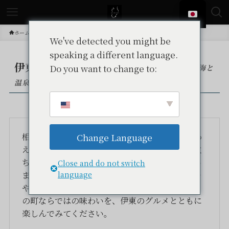
ホーム
伊東グルメ
We've detected you might be
speaking a different language.
伊東市グルメ ― Ito City Gourmet
Do you want to change to:
– 海と
温泉の町で味わう、伊東のごちそう –
相模灘に面した伊東市には、新鮮な海の幸を味わ
Change Language
える食事処や、地元に愛される居酒屋、気軽に立
ち寄れるカフェなど、さまざまなグルメがそろい
Close and do not switch
ます。伊東温泉の散策とあわせて楽しめるランチ
language
やディナー、食べ歩きも魅力のひとつ。海と温泉
の町ならではの味わいを、伊東のグルメとともに
楽しんでみてください。