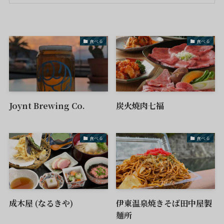
食べる
食べる
Joynt Brewing Co.
炭火焼肉七福
食べる
食べる
成木屋 (なるきや)
伊東温泉焼きそば田中屋製
麺所