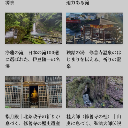
源泉
迫力ある滝
浄蓮の滝｜日本の滝100選
独鈷の湯｜修善寺温泉のは
に選ばれた、伊豆随一の名
じまりを伝える、祈りの霊
瀑
泉
指月殿｜北条政子の祈りが
桂大師（修善寺の桂）｜山
息づく、修善寺の歴史遺産
奥に息づく、弘法大師伝説