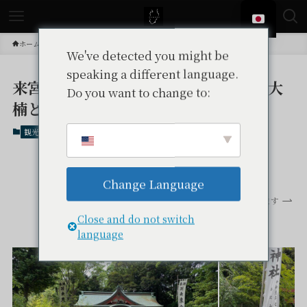
ホーム
観光スポット
We've detected you might be
speaking a different language.
来宮神社｜熱海最強パワースポット・大
Do you want to change to:
楠と運気アップの神社
観光スポット
東伊豆
東伊豆観光
Change Language
スクロールできます
Close and do not switch
language