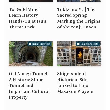
Toi Gold Mine |
Tokko no Yu | The
Learn History
Sacred Spring
Hands-On at Izu’s
Marking the Origins
Theme Park
of Shuzenji Onsen
Sightseeing Spots
Sightseeing Spots
Old Amagi Tunnel |
Shigetsuden |
A Historic Stone
Historical Site
Tunnel and
Linked to Hojo
Important Cultural
Masako’s Prayers
Property