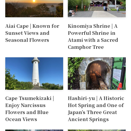
Aiai Cape | Known for
Kinomiya Shrine | A
Sunset Views and
Powerful Shrine in
Seasonal Flowers
Atami with a Sacred
Camphor Tree
Cape Tsumekizaki |
Hashiri-yu | A Historic
Enjoy Narcissus
Hot Spring and One of
Flowers and Blue
Japan’s Three Great
Ocean Views
Ancient Springs