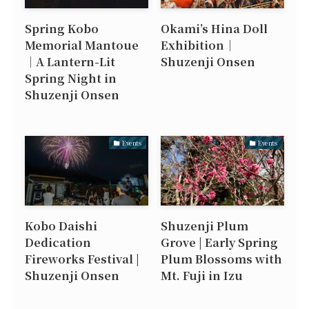
Spring Kobo
Okami’s Hina Doll
Memorial Mantoue
Exhibition｜
｜A Lantern-Lit
Shuzenji Onsen
Spring Night in
Shuzenji Onsen
Events
Events
Kobo Daishi
Shuzenji Plum
Dedication
Grove | Early Spring
Fireworks Festival |
Plum Blossoms with
Shuzenji Onsen
Mt. Fuji in Izu