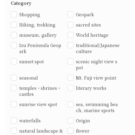
Category
Shopping
Geopark
Hiking, trekking
sacred sites
museum, gallery
World heritage
Izu Peninsula Geop
traditional/Japanese
ark
culture
sunset spot
scenic night view s
pot
seasonal
Mt. Fuji view point
temples・shrines・
literary works
castles
sunrise view spot
sea, swimming bea
ch, marine sports
waterfalls
Origin
natural landscape &
flower