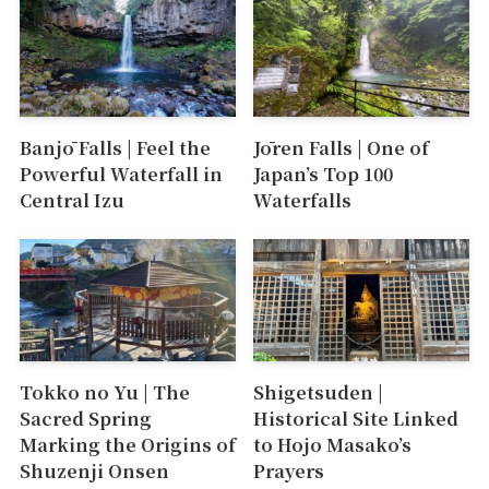
Banjō Falls | Feel the
Jōren Falls | One of
Powerful Waterfall in
Japan’s Top 100
Central Izu
Waterfalls
Tokko no Yu | The
Shigetsuden |
Sacred Spring
Historical Site Linked
Marking the Origins of
to Hojo Masako’s
Shuzenji Onsen
Prayers