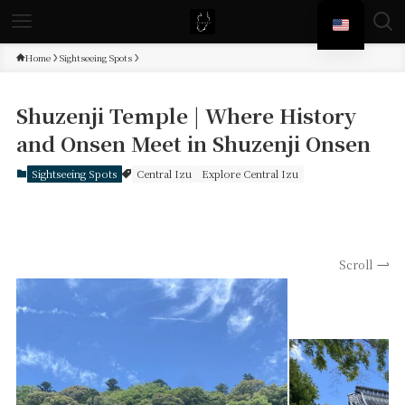
Home
Sightseeing Spots
Shuzenji Temple | Where History
and Onsen Meet in Shuzenji Onsen
Sightseeing Spots
Central Izu
Explore Central Izu
Scroll