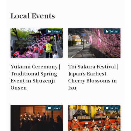
Local Events
Events
Events
Yukumi Ceremony |
Toi Sakura Festival |
Traditional Spring
Japan’s Earliest
Event in Shuzenji
Cherry Blossoms in
Onsen
Izu
Events
Events