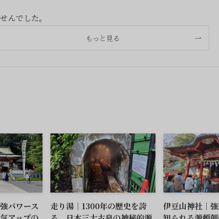
せんでした。
もっと見る
強パワース
走り湯｜1300年の歴史を誇
伊豆山神社｜強
気アップの
る、日本三大古泉の神秘的源
知られる源頼朝