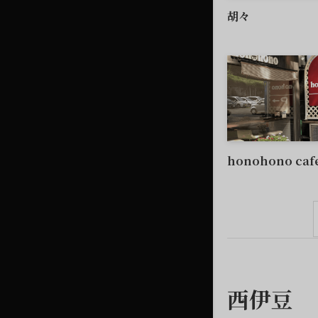
胡々
honohono caf
西伊豆