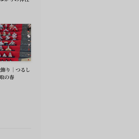
段飾り｜つるし
取の春