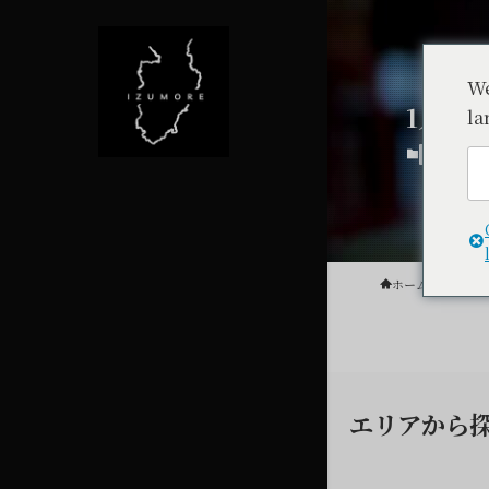
We
1人か
la
食べる【ピ
ホーム
特集
食
エリアから