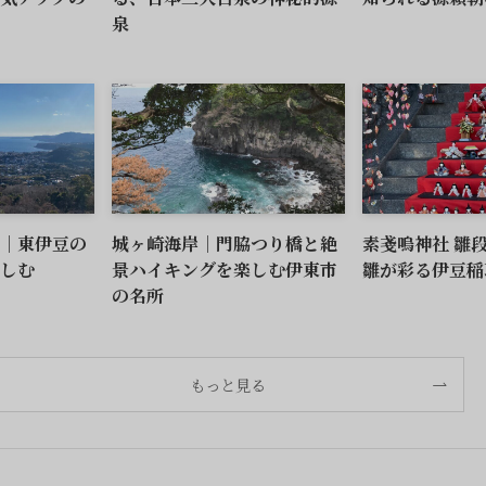
泉
｜東伊豆の
城ヶ崎海岸｜門脇つり橋と絶
素戔嗚神社 雛
しむ
景ハイキングを楽しむ伊東市
雛が彩る伊豆稲
の名所
もっと見る