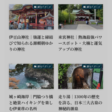
観光スポット
観光スポット
伊豆山神社｜強運と縁結
来宮神社｜熱海最強パワ
びで知られる源頼朝ゆか
ースポット・大楠と運気
りの神社
アップの神社
観光スポット
観光スポット
城ヶ崎海岸｜門脇つり橋
走り湯｜1300年の歴史
と絶景ハイキングを楽し
を誇る、日本三大古泉の
む伊東市の名所
神秘的源泉