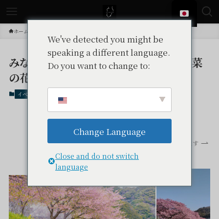
ホーム
イベント
We've detected you might be
speaking a different language.
みなみの桜と菜の花まつり｜河津桜と菜
Do you want to change to:
の花が彩る南伊豆の春
イベント
南伊豆イベント
南伊豆
季節: 2月
季節: 3月
Change Language
スクロールできます
Close and do not switch
language