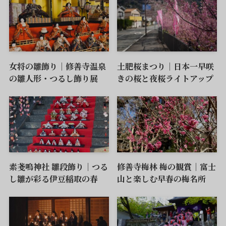
女将の雛飾り｜修善寺温泉
土肥桜まつり｜日本一早咲
の雛人形・つるし飾り展
きの桜と夜桜ライトアップ
素戔嗚神社 雛段飾り｜つる
修善寺梅林 梅の観賞｜富士
し雛が彩る伊豆稲取の春
山と楽しむ早春の梅名所