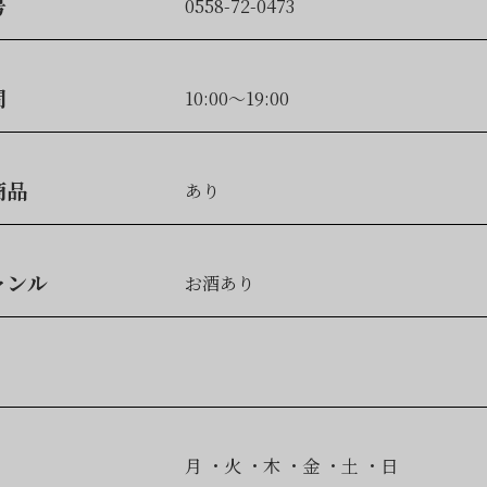
号
0558-72-0473
間
10:00～19:00
商品
あり
ャンル
お酒あり
月
火
木
金
土
日