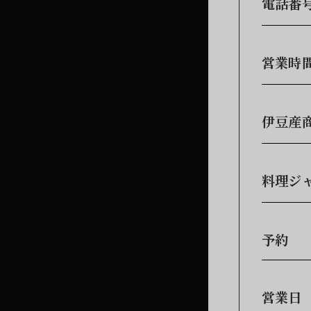
電話番
営業時
伊豆産
料理ジ
予約
営業日