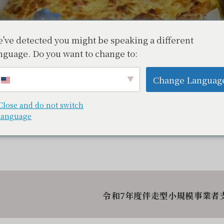
've detected you might be speaking a different
店
nguage. Do you want to change to:
中伊豆
中伊豆グルメ
Change Languag
Close and do not switch
language
令和7年度伴走型小規模事業者