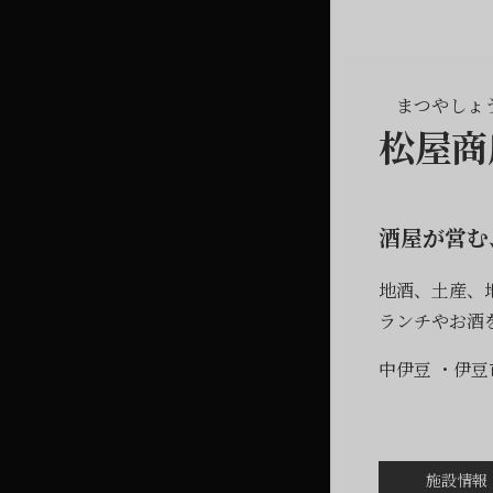
まつやしょ
松屋商
酒屋が営む
地酒、土産、
ランチやお酒
中伊豆
伊豆
施設情報