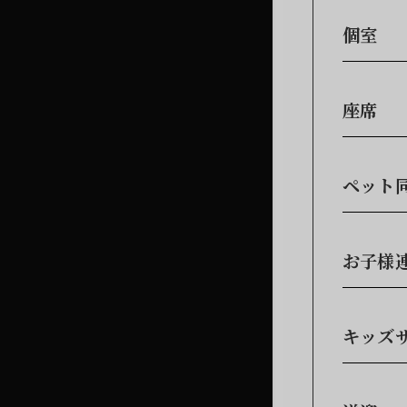
個室
座席
ペット
お子様
キッズ