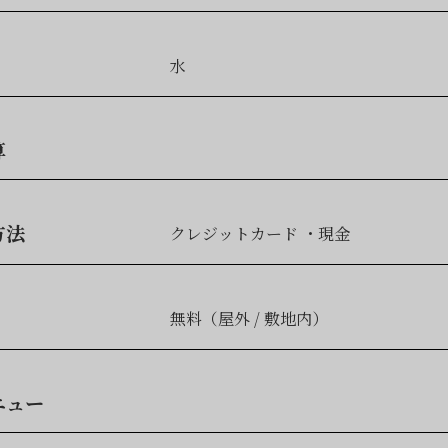
水
算
方法
クレジットカード
現金
無料（屋外 / 敷地内）
ニュー