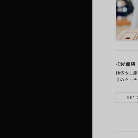
松屋商店
地酒や土産
りのランチ