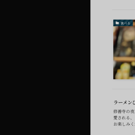
食べる
ラーメン
修善寺の夜
愛される、
お楽しみく