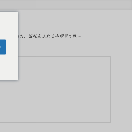
清流に育まれた、滋味あふれる中伊豆の味 –
e
。