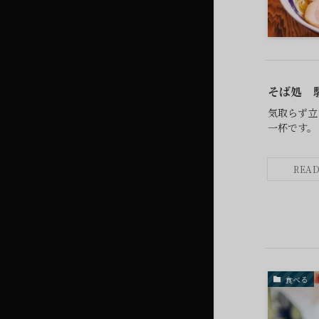
そば処 
気取らず立
一杯です。
食べる