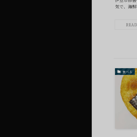
伊豆市修善
気で、海鮮
食べる