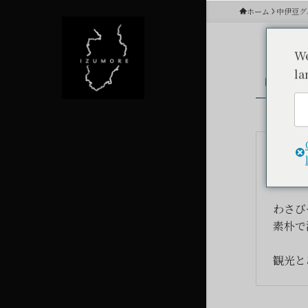
ホーム
中伊豆グ
We
la
中伊豆グ
中伊豆
山の幸
わさび
素朴で
観光と