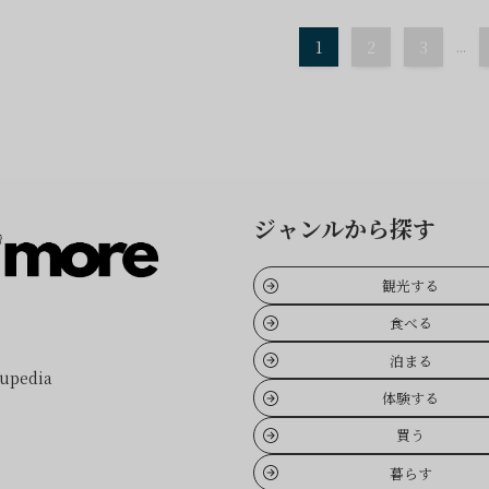
1
2
3
...
ジャンルから探す
観光する
食べる
泊まる
pedia
体験する
買う
暮らす