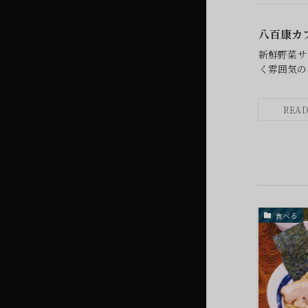
八百康カ
新鮮野菜サ
く雰囲気の
食べる