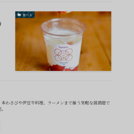
食べる
着
。本わさびや伊豆牛料理、ラーメンまで揃う気軽な居酒屋で
迎。