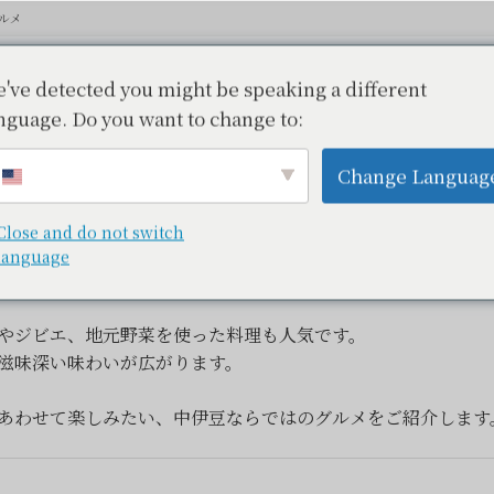
ルメ
've detected you might be speaking a different
nguage. Do you want to change to:
ルメ ― Central Izu Gourmet
– 山と
Change Languag
Close and do not switch
は自然に恵まれた食材の宝庫です。
language
や清流の恵みが食卓を彩ります。
やジビエ、地元野菜を使った料理も人気です。
滋味深い味わいが広がります。
あわせて楽しみたい、中伊豆ならではのグルメをご紹介します