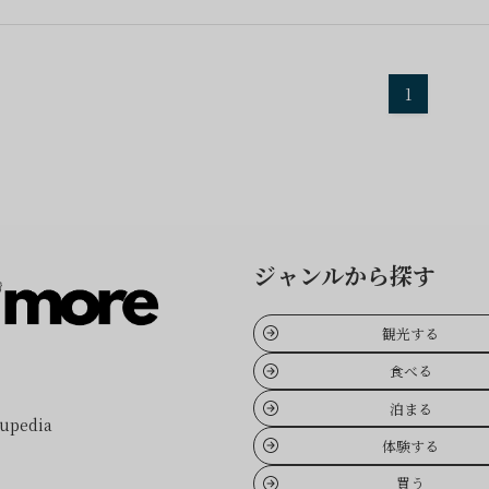
1
ジャンルから探す
観光する
食べる
泊まる
pedia
体験する
買う