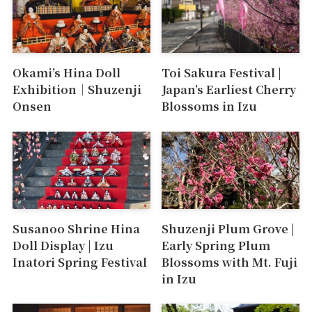
Okami’s Hina Doll
Toi Sakura Festival |
Exhibition｜Shuzenji
Japan’s Earliest Cherry
Onsen
Blossoms in Izu
Susanoo Shrine Hina
Shuzenji Plum Grove |
Doll Display | Izu
Early Spring Plum
Inatori Spring Festival
Blossoms with Mt. Fuji
in Izu