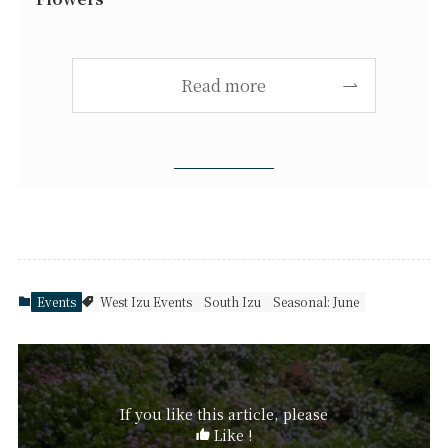
Read more
Events
West Izu Events
South Izu
Seasonal: June
If you like this article, please
Like !