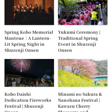
Spring Kobo Memorial
Yukumi Ceremony |
Mantoue｜A Lantern-
Traditional Spring
Lit Spring Night in
Event in Shuzenji
Shuzenji Onsen
Onsen
Kobo Daishi
Minami no Sakura &
Dedication Fireworks
Nanohana Festival |
Festival | Shuzenji
Kawazu Cherry
Onsen
Blossoms and