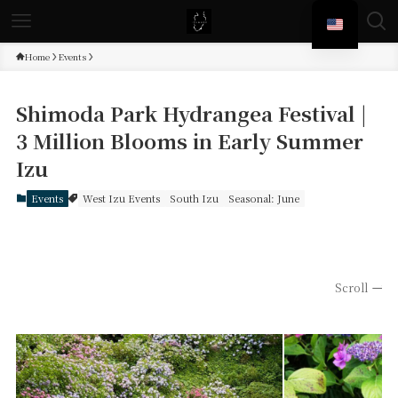
Home
Events
Shimoda Park Hydrangea Festival |
3 Million Blooms in Early Summer
Izu
Events
West Izu Events
South Izu
Seasonal: June
Scroll