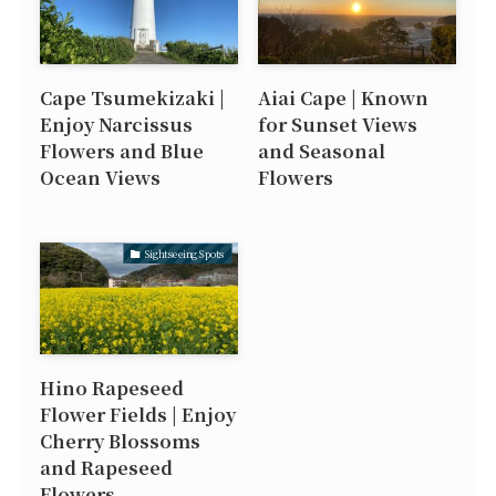
Cape Tsumekizaki |
Aiai Cape | Known
Enjoy Narcissus
for Sunset Views
Flowers and Blue
and Seasonal
Ocean Views
Flowers
Sightseeing Spots
Hino Rapeseed
Flower Fields | Enjoy
Cherry Blossoms
and Rapeseed
Flowers