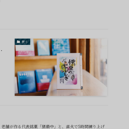
買う
・
。老舗が作る代表銘菓「猪最中」と、直火で5時間練り上げ