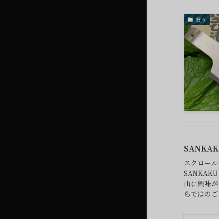
買う
SANKAK
スクロール
SANKAK
山に興味が
らではのご..