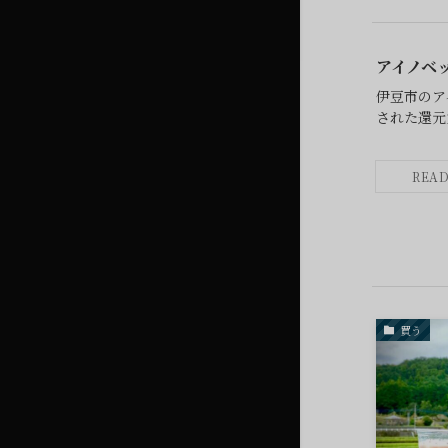
アイノベ
伊豆市のア
された還元
買う