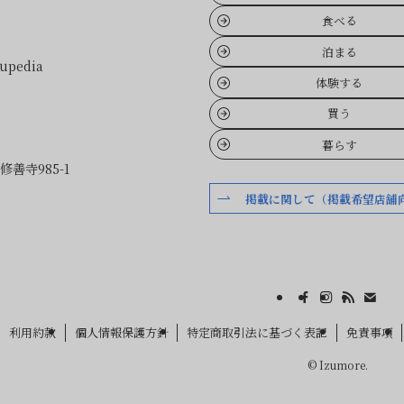
食べる
泊まる
pedia
体験する
買う
暮らす
善寺985-1
掲載に関して（掲載希望店舗
利用約款
個人情報保護方針
特定商取引法に基づく表記
免責事項
©
Izumore.