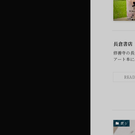
長倉書店
修善寺の長
アート本に
買う