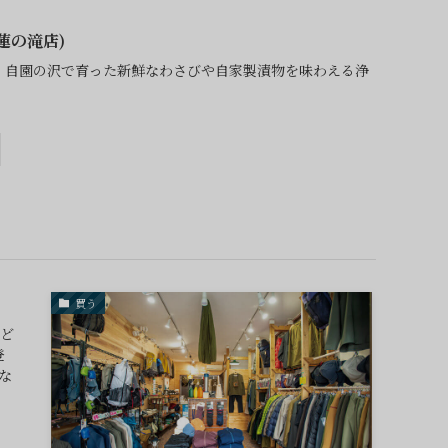
蓮の滝店)
。自園の沢で育った新鮮なわさびや自家製漬物を味わえる浄
買う
んど
登
な