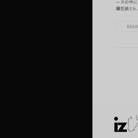
ーヌの中に
個包装と6..