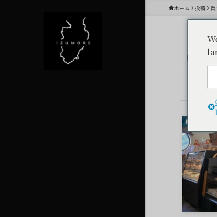
ホーム
投稿
買
We
la
中伊
買う