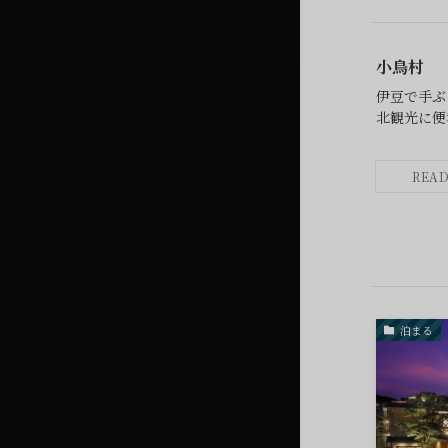
小鳥村
伊豆で手ぶ
北観光に便
泊まる