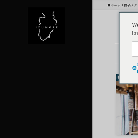
ホーム
投稿
ク
We
la
クレ
泊まる