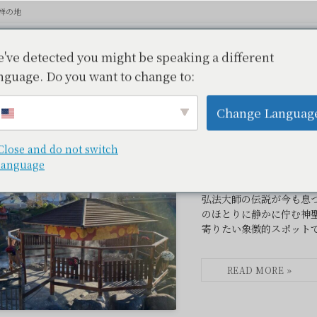
祥の地
've detected you might be speaking a different
nguage. Do you want to change to:
の地
– tax –
Change Languag
Close and do not switch
language
独鈷の湯｜修善寺温泉
ット
弘法大師の伝説が今も息
のほとりに静かに佇む神
寄りたい象徴的スポット