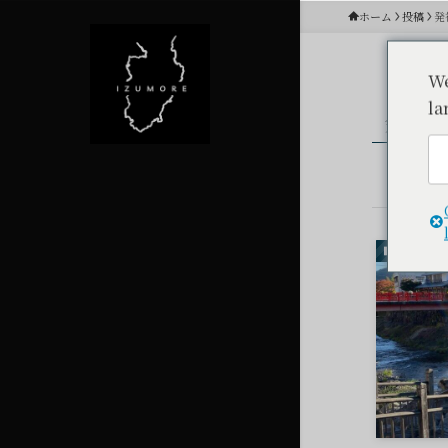
ホーム
投稿
発
We
la
発祥
観光スポ