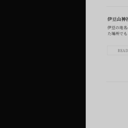
伊豆山神
伊豆の地名
た場所でも