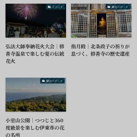
イベント
観光スポット
弘法大師奉納花火大会｜修
指月殿｜北条政子の祈りが
善寺温泉で楽しむ夏の伝統
息づく、修善寺の歴史遺産
花火
観光スポット
小室山公園｜つつじと360
度絶景を楽しむ伊東市の花
の名所