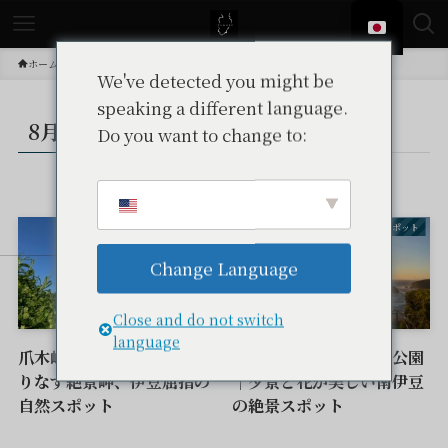
ホーム
投稿
8月
We've detected you might be
speaking a different language.
8月
Do you want to change to:
– tax –
観光スポット
観光スポット
Change Language
Close and do not switch
language
爪木崎｜水仙と青い海が織
あいあい岬・ユウスゲ公園
りなす絶景岬、伊豆屈指の
｜夕景と花が美しい南伊豆
自然スポット
の絶景スポット