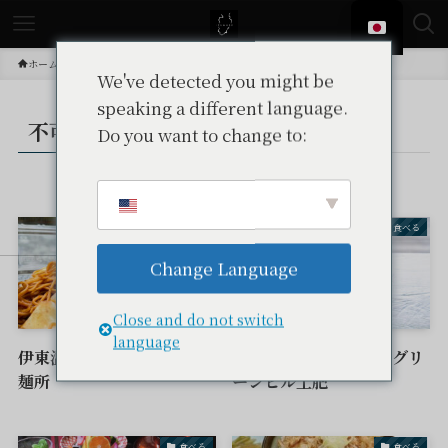
ホーム
投稿
不可
We've detected you might be
speaking a different language.
不可
Do you want to change to:
– tax –
食べる
食べる
Change Language
Close and do not switch
language
伊東温泉焼きそば田中屋製
伊豆手作り菓子工房 グリ
麺所
ーンヒル土肥
食べる
食べる