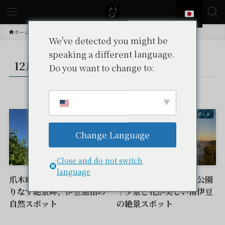
ホーム
投稿
12月
We've detected you might be
speaking a different language.
12月
Do you want to change to:
– tax –
観光スポット
観光スポット
Change Language
Close and do not switch
language
爪木崎｜水仙と青い海が織
あいあい岬・ユウスゲ公園
りなす絶景岬、伊豆屈指の
｜夕景と花が美しい南伊豆
自然スポット
の絶景スポット