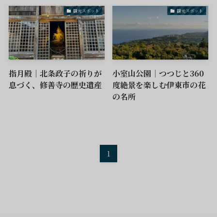
観光スポット
観光スポット
指月殿｜北条政子の祈りが
小室山公園｜つつじと360
息づく、修善寺の歴史遺産
度絶景を楽しむ伊東市の花
の名所
1