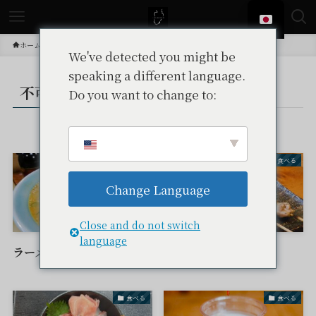
ホーム
投稿
不可
We've detected you might be
speaking a different language.
不可
Do you want to change to:
– tax –
食べる
食べる
Change Language
Close and do not switch
language
ラーメンひろちゃん
一品料理やまもと
食べる
食べる