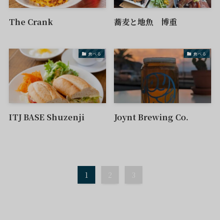
The Crank
蕎麦と地魚 博重
食べる
食べる
ITJ BASE Shuzenji
Joynt Brewing Co.
1
2
3