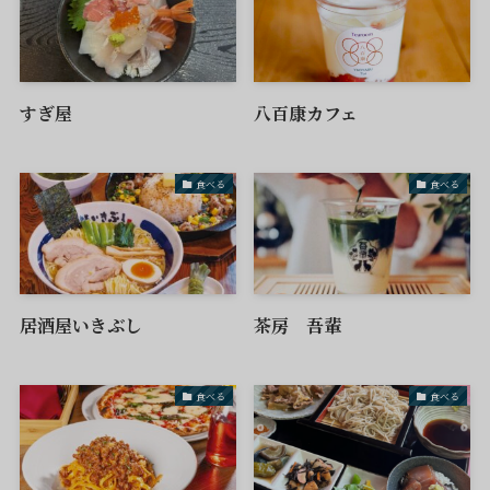
すぎ屋
八百康カフェ
食べる
食べる
居酒屋いきぶし
茶房 吾輩
食べる
食べる