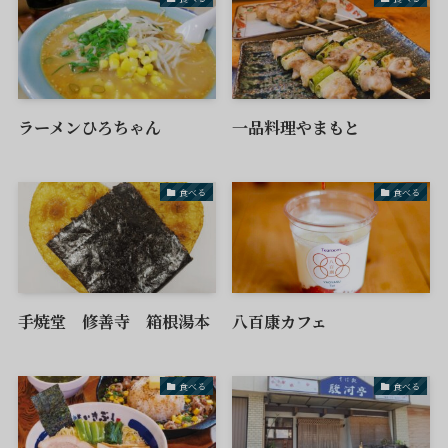
ラーメンひろちゃん
一品料理やまもと
食べる
食べる
手焼堂 修善寺 箱根湯本
八百康カフェ
食べる
食べる