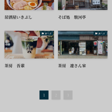
居酒屋いきぶし
そば処 駿河亭
食べる
食べる
茶房 吾輩
茶房 遼さん家
1
2
3