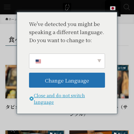
ホーム
投稿
食べる
We've detected you might be
speaking a different language.
食べる
Do you want to change to:
– tax –
食べる
未分類
Change Language
Close and do not switch
language
タピオカカフェ むすひ
タピオカカフェ むすひ（サ
ンプル）
食べる
食べる