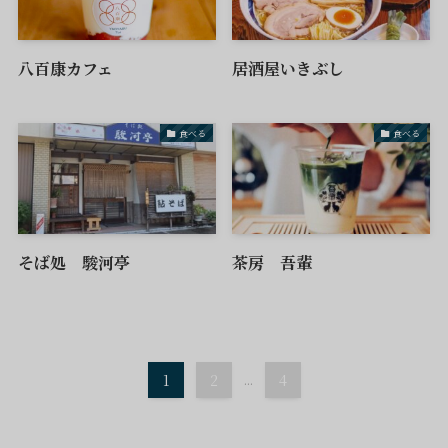
八百康カフェ
居酒屋いきぶし
食べる
食べる
そば処 駿河亭
茶房 吾輩
1
2
...
4