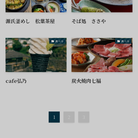
源氏釜めし 松葉茶屋
そば処 ささや
食べる
食べる
cafe弘乃
炭火焼肉七福
1
2
3