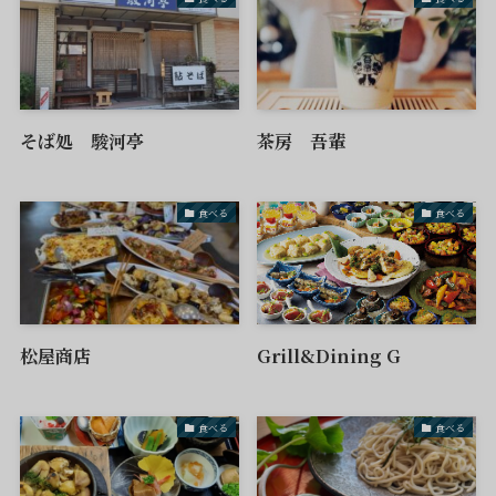
そば処 駿河亭
茶房 吾輩
食べる
食べる
松屋商店
Grill&Dining G
食べる
食べる