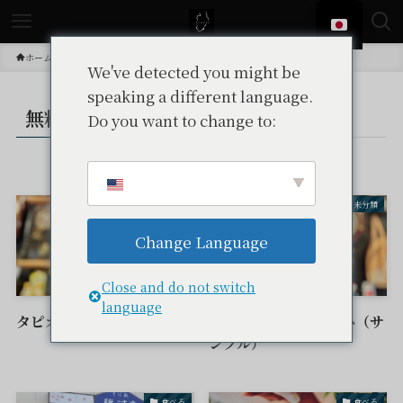
ホーム
投稿
無料（屋外 / 敷地内）
We've detected you might be
speaking a different language.
無料（屋外 / 敷地内）
Do you want to change to:
– tax –
食べる
未分類
Change Language
Close and do not switch
language
タピオカカフェ むすひ
タピオカカフェ むすひ（サ
ンプル）
食べる
食べる